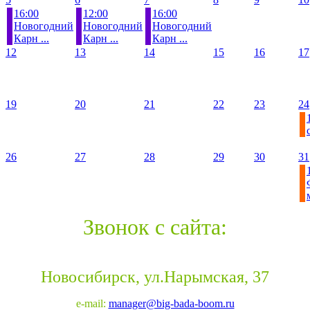
16:00
12:00
16:00
Новогодний
Новогодний
Новогодний
Карн ...
Карн ...
Карн ...
12
13
14
15
16
17
19
20
21
22
23
24
26
27
28
29
30
31
Звонок с сайта:
Новосибирск, ул.Нарымская, 37
e-mail:
manager@big-bada-boom.ru